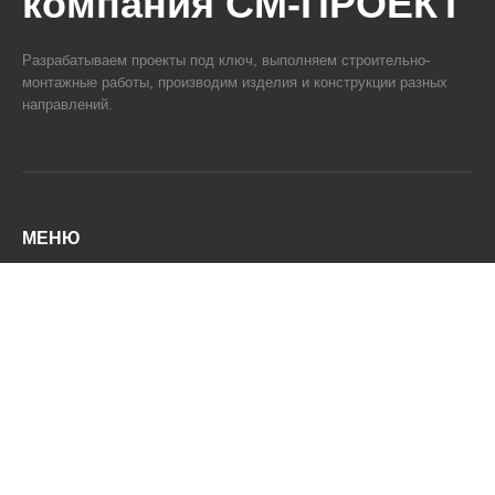
Разрабатываем проекты под ключ, выполняем строительно-
монтажные работы, производим изделия и конструкции разных
направлений.
МЕНЮ
О компании
Услуги
Портфолио
Контакты
КОНТАКТЫ
+7 (391) 240-02-69