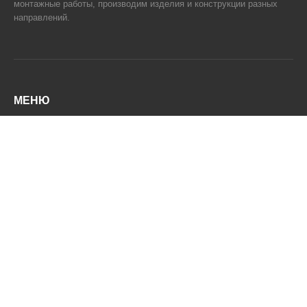
монтажные работы, производим изделия и конструкции разных
направлений.
МЕНЮ
О компании
Услуги
Портфолио
Контакты
КОНТАКТЫ
+7 (391) 240-02-69
info@sm-pro24.ru
г.
Красноярск
,
ул. Петра Подзолкова, д. 19
, оф. 41